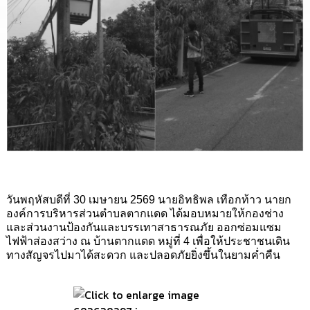
นโยบาย
No
Gift
Policy
การ
ดำเนิน
การ
เพื่อ
ป้องกัน
การ
ทุจริต
มาตรการ
วันพฤหัสบดีที่ 30 เมษายน 2569 นายอิทธิพล เทือกท้าว นายก
ส่ง
องค์การบริหารส่วนตำบลตากแดด ได้มอบหมายให้กองช่าง
เสริม
และส่วนงานป้องกันและบรรเทาสาธารณภัย ออกซ่อมแซม
คุณธรรม
ไฟฟ้าส่องสว่าง ณ บ้านตากแดด หมู่ที่ 4 เพื่อให้ประชาชนเดิน
และ
ทางสัญจรไปมาได้สะดวก และปลอดภัยยิ่งขึ้นในยามค่ำคืน
ความ
โปร่งใส
ร้อง