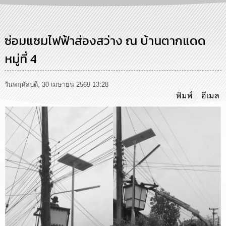
การ
บริหาร
งาน
ซ่อมแซมไฟฟ้าส่องสว่าง ณ บ้านตากแดด
หมู่ที่ 4
การ
ส่ง
เสริม
ความ
วันพฤหัสบดี, 30 เมษายน 2569 13:28
โปร่งใส
พิมพ์
อีเมล
การ
จัด
ซื้อ
จัด
จ้าง
การ
เงิน
การ
คลัง