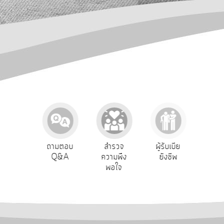
การ
ปฏิสัมพันธ์
ข้อมูล
รับ
ฟัง
ความ
คิด
เห็น
แผน
ยุทธศาสตร์/
แผน
Service
ถามตอบ
สำรวจ
ผู้รับเบีย
ประเมิ
พัฒนา
ริการ
Q&A
ความพึง
ยังชีพ
ท้อง
อนไลน์
พอใจ
การ
บริหาร/
พัฒนา
ทรัพยากร
บุคคล