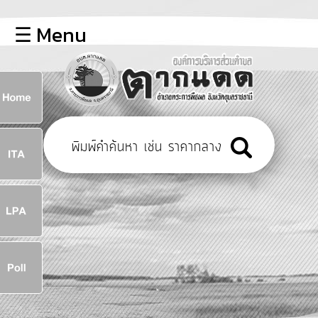
×
☰ Menu
lose
หน้า
หลัก
ข้อมูล
ก
พื้น
ฐาน
8
บุคลากร
ข่าว
ประชาสัมพันธ์
8
การ
เปิด
เผย
จ
ข้อมูล
สาธารณะ
OIT