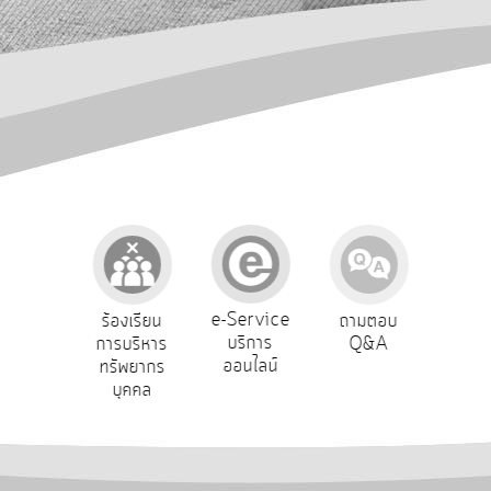
การ
ปฏิสัมพันธ์
ข้อมูล
รับ
ฟัง
ความ
คิด
เห็น
แผน
ยุทธศาสตร์/
แผน
e-Service
องเรียน
ร้องเรียน
ถามตอบ
สำ
พัฒนา
บริการ
รทุจริต
การบริหาร
Q&A
ควา
ออนไลน์
ทรัพยากร
พอ
การ
บุคคล
บริหาร/
พัฒนา
ทรัพยากร
บุคคล