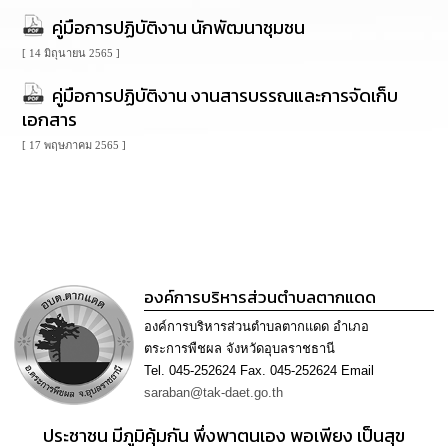
นโยบาย
คู่มือการปฏิบัติงาน นักพัฒนาชุมชน
No
Gift
[ 14 มิถุนายน 2565 ]
Policy
คู่มือการปฏิบัติงาน งานสารบรรณและการจัดเก็บ
เอกสาร
การ
ดำเนิน
[ 17 พฤษภาคม 2565 ]
การ
เพื่อ
ป้องกัน
การ
ทุจริต
มาตรการ
องค์การบริหารส่วนตำบลตากแดด
ส่ง
เสริม
องค์การบริหารส่วนตำบลตากแดด อำเภอ
คุณธรรม
ตระการพืชผล จังหวัดอุบลราชธานี
และ
Tel. 045-252624 Fax. 045-252624 Email
ความ
โปร่งใส
saraban@tak-daet.go.th
ประชาชน มีภูมิคุ้มกัน พึ่งพาตนเอง พอเพียง เป็นสุข
ร้อง