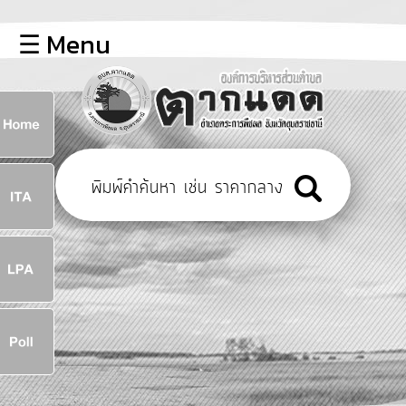
×
☰ Menu
lose
หน้า
หลัก
ข้อมูล
ก
พื้น
ฐาน
8
บุคลากร
ข่าว
ประชาสัมพันธ์
8
การ
เปิด
เผย
จ
ข้อมูล
สาธารณะ
OIT