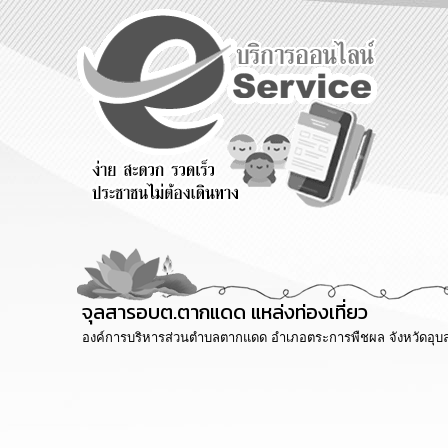
าม
ร้องเรียน
ร้องเรียน
ร้องเรียน
ร้องทุกข์
การทุจริต
การบริหาร
น
ทรัพยากร
บุคคล
จุลสารอบต.ตากแดด แหล่งท่องเที่ยว
องค์การบริหารส่วนตำบลตากแดด อำเภอตระการพืชผล จังหวัดอุบล