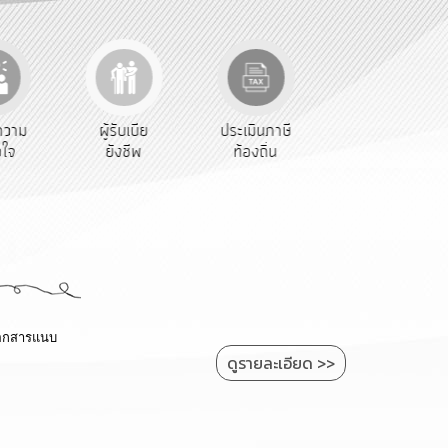
รับเบีย
ประเมินภาษี
ทะเบียน
ขออนุญาต
งชีพ
ท้องถิ่น
พาณิชย์
ก่อสร้าง
เอกสารแนบ
ดูรายละเอียด >>