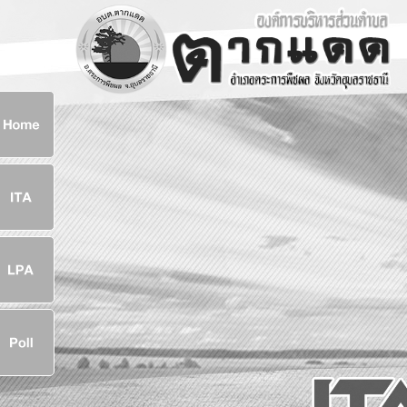
ก
8
8
จ