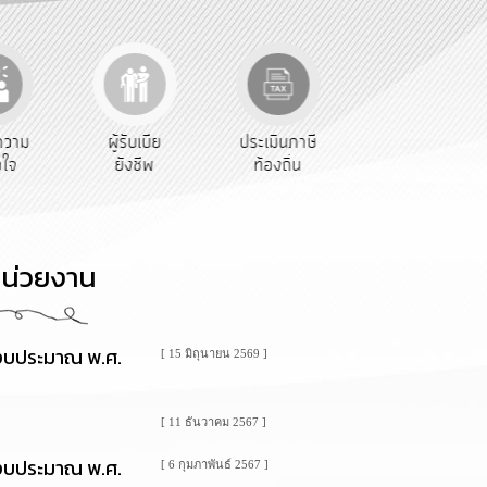
ับเบีย
ประเมินภาษี
ทะเบียน
ขออนุญาต
งชีพ
ท้องถิ่น
พาณิชย์
ก่อสร้าง
น่วยงาน
ีงบประมาณ พ.ศ.
[ 15 มิถุนายน 2569 ]
[ 11 ธันวาคม 2567 ]
ีงบประมาณ พ.ศ.
[ 6 กุมภาพันธ์ 2567 ]