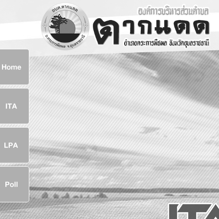
ก
8
8
จ