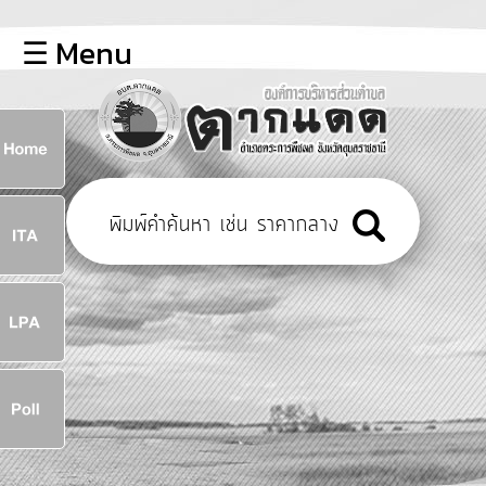
×
☰ Menu
lose
หน้า
หลัก
ข้อมูล
ก
พื้น
ฐาน
8
บุคลากร
ข่าว
ประชาสัมพันธ์
8
การ
เปิด
เผย
จ
ข้อมูล
สาธารณะ
OIT