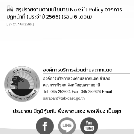
นโยบาย
สรุปรายงานตามนโยบาย No Gift Policy จากการ
No
ปฏิหน้าที่ (ประจำปี 2566) (รอบ 6 เดิอน)
Gift
Policy
[ 27 มีนาคม 2566 ]
การ
ดำเนิน
การ
เพื่อ
ป้องกัน
การ
องค์การบริหารส่วนตำบลตากแดด
ทุจริต
องค์การบริหารส่วนตำบลตากแดด อำเภอ
มาตรการ
ตระการพืชผล จังหวัดอุบลราชธานี
ส่ง
Tel. 045-252624 Fax. 045-252624 Email
เสริม
saraban@tak-daet.go.th
คุณธรรม
และ
ประชาชน มีภูมิคุ้มกัน พึ่งพาตนเอง พอเพียง เป็นสุข
ความ
โปร่งใส
ร้อง