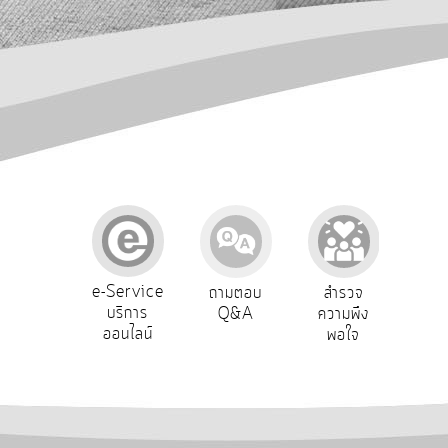
การ
ปฏิสัมพันธ์
ข้อมูล
รับ
ฟัง
ความ
คิด
เห็น
แผน
ยุทธศาสตร์/
แผน
e-Service
องเรียน
ถามตอบ
สำรวจ
ผู้รั
พัฒนา
บริการ
รบริหาร
Q&A
ความพึง
ยัง
ออนไลน์
ัพยากร
พอใจ
การ
บุคคล
บริหาร/
พัฒนา
ทรัพยากร
บุคคล