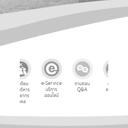
การ
ปฏิสัมพันธ์
ข้อมูล
รับ
ฟัง
ความ
คิด
เห็น
แผน
ยุทธศาสตร์/
แผน
e-Service
ร้องเรียน
ถามตอบ
สำรวจ
ผู้
พัฒนา
บริการ
ารบริหาร
Q&A
ความพึง
ย
ออนไลน์
ทรัพยากร
พอใจ
การ
บุคคล
บริหาร/
พัฒนา
ทรัพยากร
บุคคล