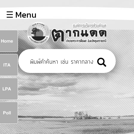
×
☰ Menu
lose
หน้า
หลัก
ข้อมูล
ก
พื้น
ฐาน
8
บุคลากร
ข่าว
ประชาสัมพันธ์
8
การ
เปิด
เผย
จ
ข้อมูล
สาธารณะ
OIT