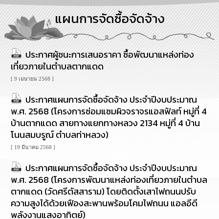
การ
แผนการจัดซื้อจัดจ้าง
บริหาร
งาน
ประกาศผู้ชนะการเสนอราคา ซื้อพัฒนาแหล่งท่อง
การ
ส่ง
เที่ยวภายในตำบลตากแดด
เสริม
ความ
[ 9 เมษายน 2568 ]
โปร่งใส
ประกาศแผนการจัดซื้อจัดจ้าง ประจำปีงบประมาณ
พ.ศ. 2568 (โครงการซ่อมแซมผิวจราจรแอสฟัลท์ หมู่ที่ 4
การ
บ้านตากแดด สายทางแยกทางหลวง 2134 หมู่ที่ 4 บ้าน
จัด
ซื้อ
โนนสมบรูณ์ ตำบลท่าหลวง)
จัด
[ 19 มีนาคม 2568 ]
จ้าง
ประกาศแผนการจัดซื้อจัดจ้าง ประจำปีงบประมาณ
การ
พ.ศ. 2568 (โครงการพัฒนาแหล่งท่องเที่ยวภายในตำบล
เงิน
ตากแดด (วัดศรีตัสสาราม) โดยติดตั้งเสาไฟถนนปรับ
การ
ความสูงได้ด้วยเฟืองสะพานพร้อมโคมไฟถนน แอลอีดี
คลัง
พลังงานแสงอาทิตย์)